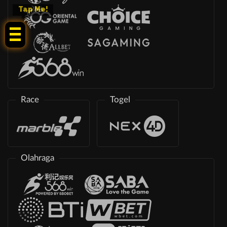
Tap Me!
Race
Togel
Olahraga