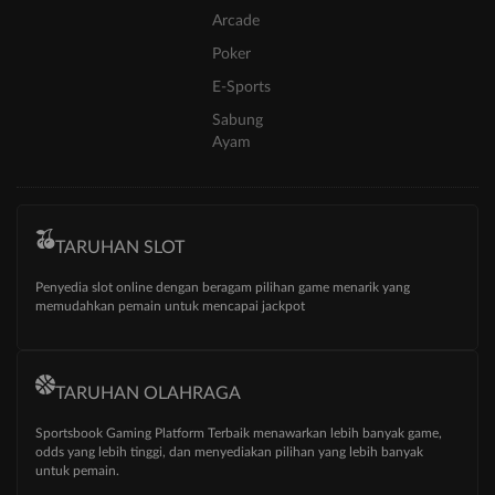
Arcade
Poker
E-Sports
Sabung
Ayam
TARUHAN SLOT
Penyedia slot online dengan beragam pilihan game menarik yang
memudahkan pemain untuk mencapai jackpot
TARUHAN OLAHRAGA
Sportsbook Gaming Platform Terbaik menawarkan lebih banyak game,
odds yang lebih tinggi, dan menyediakan pilihan yang lebih banyak
untuk pemain.