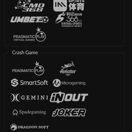
Crash Game