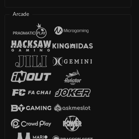
Arcade