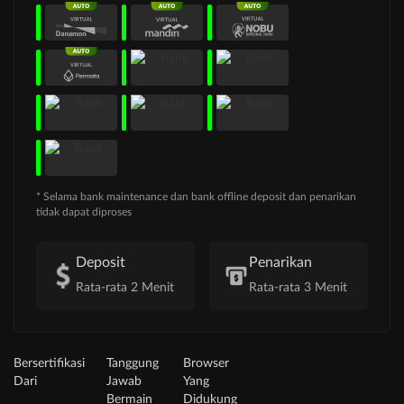
* Selama bank maintenance dan bank offline deposit dan penarikan
tidak dapat diproses
Deposit
Penarikan
Rata-rata 2 Menit
Rata-rata 3 Menit
Bersertifikasi
Tanggung
Browser
Dari
Jawab
Yang
Bermain
Didukung