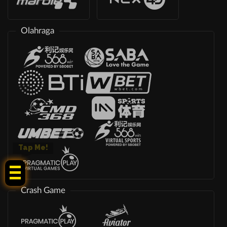
Olahraga
Tap Me!
Crash Game