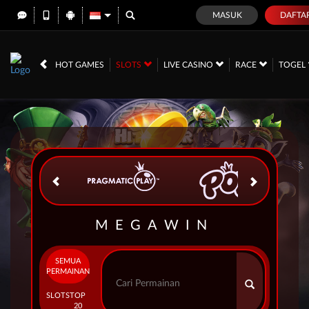
MASUK
DAFTA
IDR
12,686,335,
HOT GAMES
SLOTS
LIVE CASINO
RACE
TOGEL
MEGAWIN
SEMUA
PERMAINAN
SLOTS
TOP
20