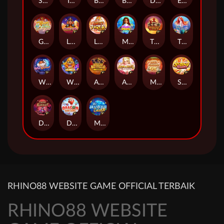
Sugar Candy Bonanza
Treasures of Olympus 1000
BREAK THE BANK
BUNNY VIP NIGHT
DIAMOND KING
EYES OF RA
GOLDEN FORTUNE HORSE
LADY OF RA
LUCKY TIGER
MAGIC PEARLS
THE BIG THE FAT THE UGLY
TIDES OF FORTUNE
WHITE ELEPHANT
WILD MINER
AFRICAN BUFFALO 5000
APHRODITE’S BLESSING
MEGA FORTUNE OX
SUSHI RUSH
DRACULA’S CASTLE BANQUET
DRAGON FORTUNE
MR DIAMOND DELUXE
RHINO88 WEBSITE GAME OFFICIAL TERBAIK
RHINO88 WEBSITE