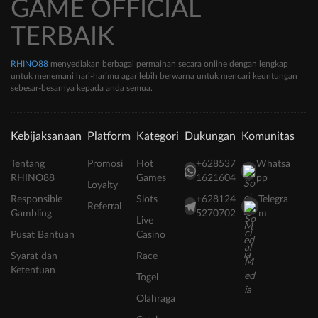
GAME OFFICIAL
TERBAIK
RHINO88
menyediakan berbagai permainan secara online dengan lengkap
untuk menemani hari-harimu agar lebih berwarna untuk mencari keuntungan
sebesar-besarnya kepada anda semua.
Kebijaksanaan
Platform
Kategori
Dukungan
Komunitas
Tentang
Promosi
Hot
+628537
Whatsa
RHINO88
Games
1621604
pp
Loyalty
Responsible
Slots
+628124
Telegra
Referral
Gambling
5270702
m
Live
Pusat Bantuan
Casino
Syarat dan
Race
Ketentuan
Togel
Olahraga