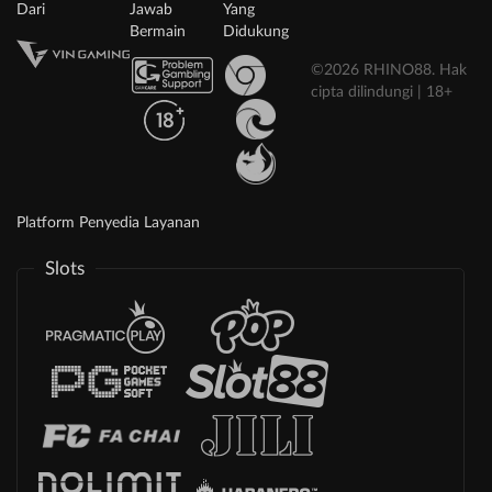
Dari
Jawab
Yang
Bermain
Didukung
©2026 RHINO88. Hak
cipta dilindungi | 18+
Platform Penyedia Layanan
Slots