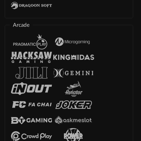
Arcade