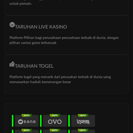
untuk pemain.
TARUHAN LIVE KASINO
Platform Pilihan bagi perusahaan-perusahaan terbaik di dunia, dengan
pilihan variasi game terbanyak
TARUHAN TOGEL
Platform togel yang menarik dari perusahan terbaik di dunia yang
menawarkan hadiah kemenangan besar