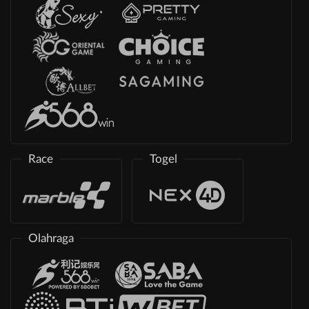
Race
Togel
Olahraga