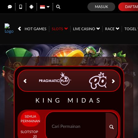
MASUK
DAFTA
IDR
12,745,253,
HOT GAMES
SLOTS
LIVE CASINO
RACE
TOGEL
KING MIDAS
SEMUA
PERMAINAN
SLOTS
TOP
20