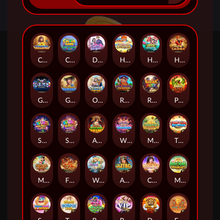
Cleopatra's Treasure
Colour Game Mega Bonus
Dear Senpai
HEAVENLY FEAST WITH WUKONG
Hippo Splash
Hunk Cai Shen
Gems of Valhalla
Gold Rush Bonanza
Olympus Fortune
REDBEARD TREASURE
Rooster Blitz
Pedas Gila
Sugar Blast
Sugar Blast Frenzy
Aztec Rush Bonanza
WILD WITCH SUGAR BONANZA
MAYA TEMPLE OF FORTUNE
TOMYUM BONANZA
Mahjong Beauty
Flame of Fortune
Wonder Ace
Aztec Fortune
Cleopatra's Fortune Ways
Mahjong Dragon Ways