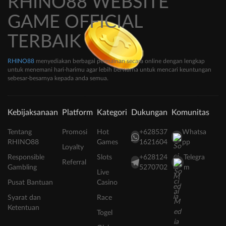
RHINO88 WEBSITE
GAME OFFICIAL
TERBAIK
RHINO88
menyediakan berbagai permainan secara online dengan lengkap
untuk menemani hari-harimu agar lebih berwarna untuk mencari keuntungan
sebesar-besarnya kepada anda semua.
Kebijaksanaan
Platform
Kategori
Dukungan
Komunitas
Tentang
Promosi
Hot
+628537
Whatsa
RHINO88
Games
1621604
pp
Loyalty
Responsible
Slots
+628124
Telegra
Referral
Gambling
5270702
m
Live
Pusat Bantuan
Casino
Syarat dan
Race
Ketentuan
Togel