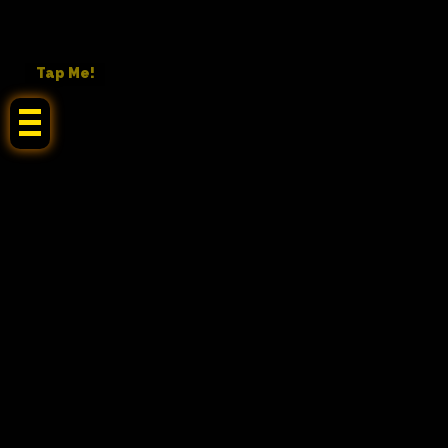
Tap Me!