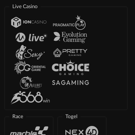
Live Casino
Race
Togel