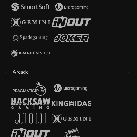
Arcade