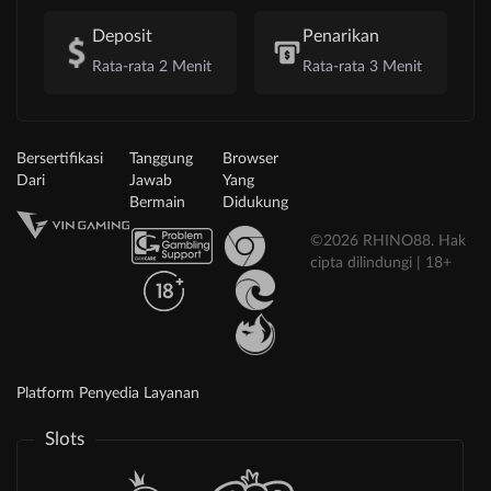
Deposit
Penarikan
Rata-rata 2 Menit
Rata-rata 3 Menit
Bersertifikasi
Tanggung
Browser
Dari
Jawab
Yang
Bermain
Didukung
©2026 RHINO88. Hak
cipta dilindungi | 18+
Platform Penyedia Layanan
Slots