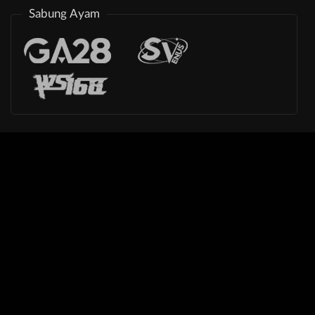
Sabung Ayam