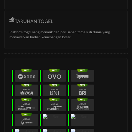
TARUHAN TOGEL
Platform togel yang menarik dari perusahan terbaik di dunia yang
menawarkan hadiah kemenangan besar