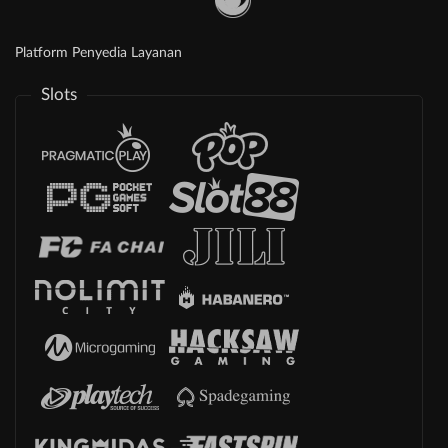
Platform Penyedia Layanan
Slots